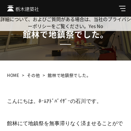
Cookie を使用して、お客様の活動を追跡してもよろしいです
か? 当社ではお客様のプライバシーを極めて重視しています。
メ
ニ
詳細について、およびご質問がある場合は、当社のプライバシ
ュ
ーポリシーをご覧ください。
Yes
No
ー
館林で地鎮祭でした。
HOME
その他
館林で地鎮祭でした。
こんにちは。ﾎｰﾑｱﾄﾞﾊﾞｲｻﾞｰの石川です。
館林にて地鎮祭を無事滞りなく済ませることがで