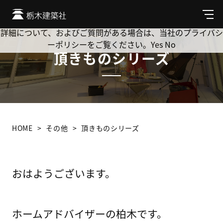
Cookie を使用して、お客様の活動を追跡してもよろしいです
か? 当社ではお客様のプライバシーを極めて重視しています。
メ
ニ
詳細について、およびご質問がある場合は、当社のプライバシ
ュ
ーポリシーをご覧ください。
Yes
No
ー
頂きものシリーズ
HOME
その他
頂きものシリーズ
おはようございます。
ホームアドバイザーの柏木です。