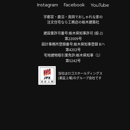
Instagram
Facebook
YouTube
宇都宮・鹿沼・真岡でおしゃれな家の
注文住宅なら工務店の栃木建築社
建設業許可番号:栃木県知事許可 (般-2)
第22009号
設計事務所登録番号:栃木県知事登録 Bハ
第4202号
宅地建物取引業免許:栃木県知事（1）
第5242号
当社はロゴスホールディングス
(東証上場)のグループ会社です