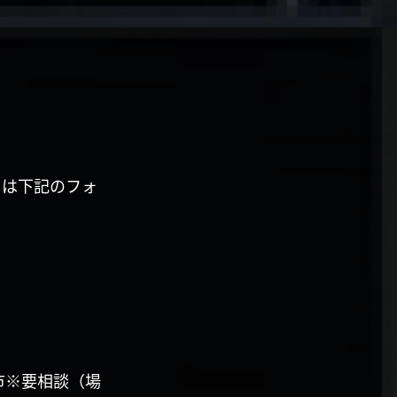
くは下記のフォ
市※要相談（場