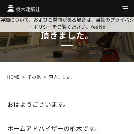
Cookie を使用して、お客様の活動を追跡してもよろしいです
か? 当社ではお客様のプライバシーを極めて重視しています。
メ
ニ
詳細について、およびご質問がある場合は、当社のプライバシ
ュ
ーポリシーをご覧ください。
Yes
No
ー
頂きました。
HOME
その他
頂きました。
おはようごさいます。
ホームアドバイザーの柏木です。