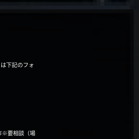
くは下記のフォ
市※要相談（場