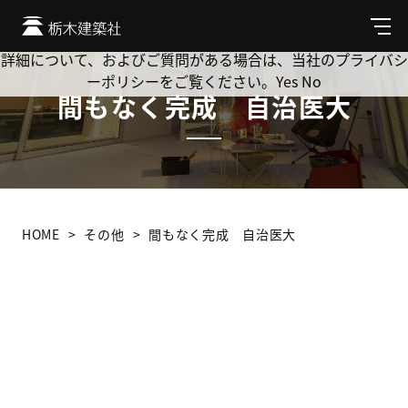
Cookie を使用して、お客様の活動を追跡してもよろしいです
か? 当社ではお客様のプライバシーを極めて重視しています。
メ
ニ
詳細について、およびご質問がある場合は、当社のプライバシ
ュ
ーポリシーをご覧ください。
Yes
No
ー
間もなく完成 自治医大
HOME
その他
間もなく完成 自治医大