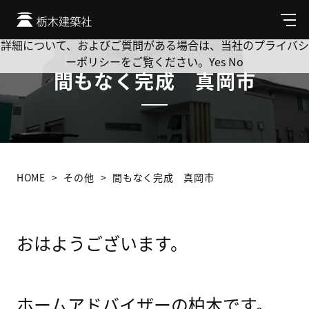
Cookie を使用して、お客様の活動を追跡してもよろしいです
か? 当社ではお客様のプライバシーを極めて重視しています。
メ
ニ
詳細について、およびご質問がある場合は、当社のプライバシ
ュ
ーポリシーをご覧ください。
Yes
No
ー
間もなく完成 真岡市
HOME
その他
間もなく完成 真岡市
おはようございます。
ホームアドバイザーの柏木です。