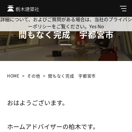
Cookie を使用して、お客様の活動を追跡してもよろしいです
か? 当社ではお客様のプライバシーを極めて重視しています。
メ
ニ
詳細について、およびご質問がある場合は、当社のプライバシ
ュ
ーポリシーをご覧ください。
Yes
No
ー
間もなく完成 宇都宮市
HOME
その他
間もなく完成 宇都宮市
おはようございます。
ホームアドバイザーの柏木です。