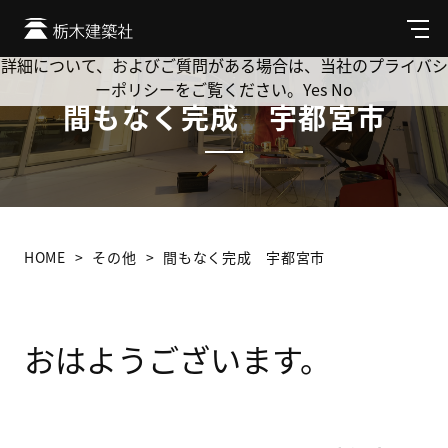
Cookie を使用して、お客様の活動を追跡してもよろしいです
か? 当社ではお客様のプライバシーを極めて重視しています。
メ
ニ
詳細について、およびご質問がある場合は、当社のプライバシ
ュ
ーポリシーをご覧ください。
Yes
No
ー
間もなく完成 宇都宮市
HOME
その他
間もなく完成 宇都宮市
おはようございます。