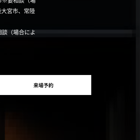
市※要相談（場
陸大宮市、常陸
相談（場合によ
来場予約