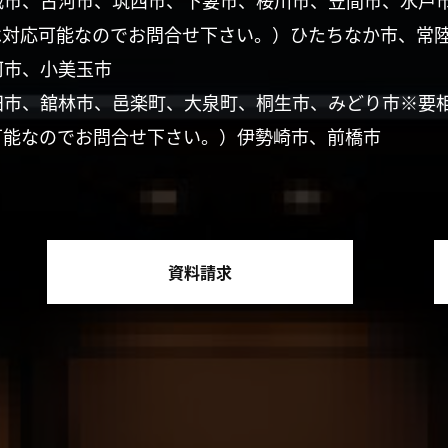
城市、古河市、筑西市、下妻市、桜川市、笠間市、水戸
は対応可能なのでお問合せ下さい。）ひたちなか市、常
珂市、小美玉市
田市、舘林市、邑楽町、大泉町、桐生市、みどり市※要
可能なのでお問合せ下さい。）伊勢崎市、前橋市
資料請求