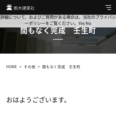
Cookie を使用して、お客様の活動を追跡してもよろしいです
か? 当社ではお客様のプライバシーを極めて重視しています。
メ
ニ
詳細について、およびご質問がある場合は、当社のプライバシ
ュ
ーポリシーをご覧ください。
Yes
No
ー
間もなく完成 壬生町
HOME
その他
間もなく完成 壬生町
おはようございます。