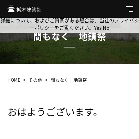
Cookie を使用して、お客様の活動を追跡してもよろしいです
か? 当社ではお客様のプライバシーを極めて重視しています。
メ
ニ
詳細について、およびご質問がある場合は、当社のプライバシ
ュ
ーポリシーをご覧ください。
Yes
No
ー
間もなく 地鎮祭
HOME
その他
間もなく 地鎮祭
おはようございます。