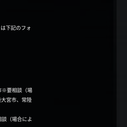
くは下記のフォ
市※要相談（場
陸大宮市、常陸
相談（場合によ