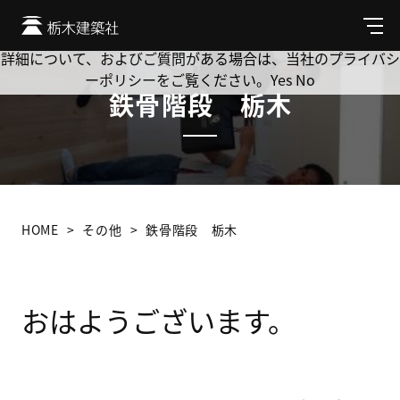
Cookie を使用して、お客様の活動を追跡してもよろしいです
か? 当社ではお客様のプライバシーを極めて重視しています。
メ
ニ
詳細について、およびご質問がある場合は、当社のプライバシ
ュ
ーポリシーをご覧ください。
Yes
No
ー
鉄骨階段 栃木
HOME
その他
鉄骨階段 栃木
おはようございます。