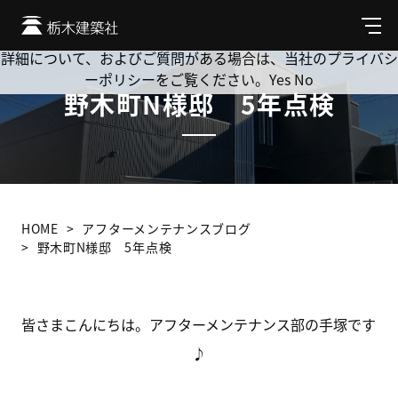
Cookie を使用して、お客様の活動を追跡してもよろしいです
か? 当社ではお客様のプライバシーを極めて重視しています。
メ
ニ
詳細について、およびご質問がある場合は、当社のプライバシ
ュ
ーポリシーをご覧ください。
Yes
No
ー
野木町N様邸 5年点検
HOME
アフターメンテナンスブログ
野木町N様邸 5年点検
皆さまこんにちは。アフターメンテナンス部の手塚です
♪