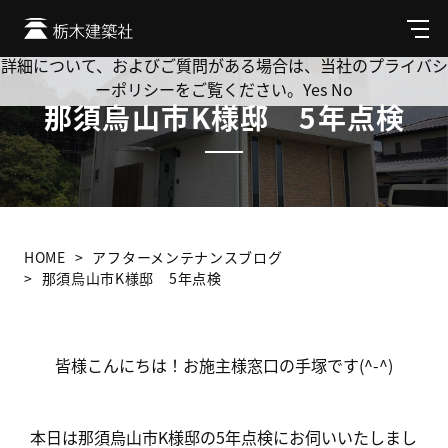
Cookie を使用して、お客様の活動を追跡してもよろしいです
か? 当社ではお客様のプライバシーを極めて重視しています。
メ
ニ
詳細について、およびご質問がある場合は、当社のプライバシ
ュ
ーポリシーをご覧ください。
Yes
No
ー
那須烏山市K様邸 5年点検
HOME
アフターメンテナンスブログ
那須烏山市K様邸 5年点検
皆様こんにちは！お施主様窓口の手塚です(^-^)
本日は那須烏山市K様邸の5年点検にお伺いいたしまし