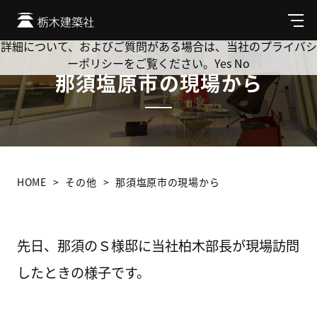
Cookie を使用して、お客様の活動を追跡してもよろしいです
か? 当社ではお客様のプライバシーを極めて重視しています。
メ
ニ
詳細について、およびご質問がある場合は、当社のプライバシ
ュ
ーポリシーをご覧ください。
Yes
No
ー
那須塩原市の現場から
HOME
その他
那須塩原市の現場から
先日、那須のＳ様邸に当社柏木部長が現場訪問
したときの様子です。