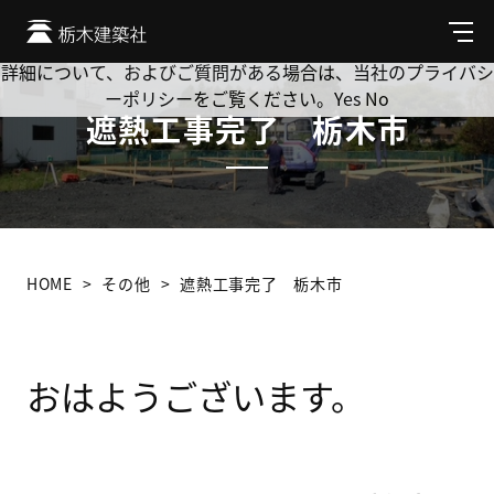
Cookie を使用して、お客様の活動を追跡してもよろしいです
か? 当社ではお客様のプライバシーを極めて重視しています。
メ
ニ
詳細について、およびご質問がある場合は、当社のプライバシ
ュ
ーポリシーをご覧ください。
Yes
No
ー
遮熱工事完了 栃木市
HOME
その他
遮熱工事完了 栃木市
おはようございます。