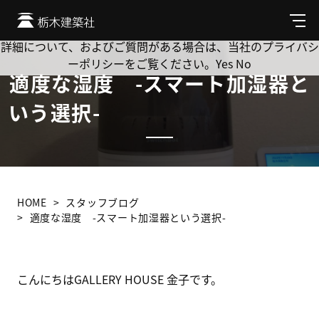
Cookie を使用して、お客様の活動を追跡してもよろしいです
か? 当社ではお客様のプライバシーを極めて重視しています。
メ
ニ
詳細について、およびご質問がある場合は、当社のプライバシ
ュ
ーポリシーをご覧ください。
Yes
No
ー
適度な湿度 -スマート加湿器と
いう選択-
HOME
スタッフブログ
適度な湿度 -スマート加湿器という選択-
こんにちはGALLERY HOUSE 金子です。