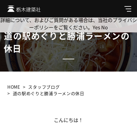
Cookie を使用して、お客様の活動を追跡してもよろしいです
か? 当社ではお客様のプライバシーを極めて重視しています。
メ
ニ
詳細について、およびご質問がある場合は、当社のプライバシ
ュ
ーポリシーをご覧ください。
Yes
No
ー
道の駅めぐりと勝浦ラーメンの
休日
HOME
スタッフブログ
道の駅めぐりと勝浦ラーメンの休日
こんにちは！