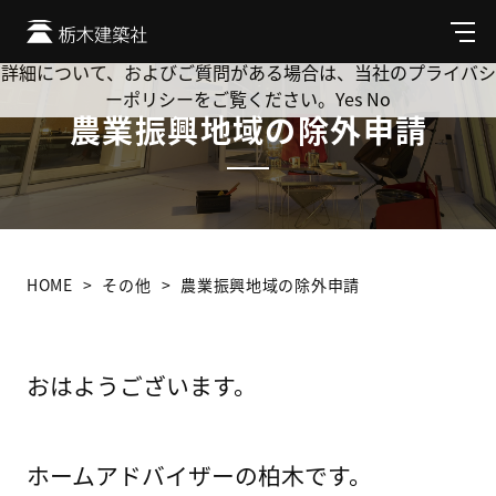
Cookie を使用して、お客様の活動を追跡してもよろしいです
か? 当社ではお客様のプライバシーを極めて重視しています。
メ
ニ
詳細について、およびご質問がある場合は、当社のプライバシ
ュ
ーポリシーをご覧ください。
Yes
No
ー
農業振興地域の除外申請
HOME
その他
農業振興地域の除外申請
おはようございます。
ホームアドバイザーの柏木です。