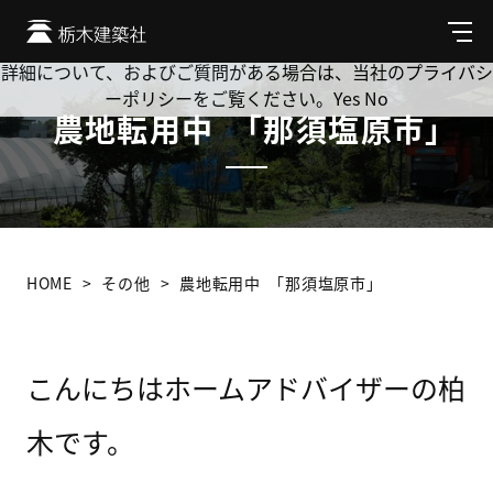
Cookie を使用して、お客様の活動を追跡してもよろしいです
か? 当社ではお客様のプライバシーを極めて重視しています。
メ
ニ
詳細について、およびご質問がある場合は、当社のプライバシ
ュ
ーポリシーをご覧ください。
Yes
No
ー
農地転用中 ｢那須塩原市｣
HOME
その他
農地転用中 ｢那須塩原市｣
こんにちはホームアドバイザーの柏
木です。