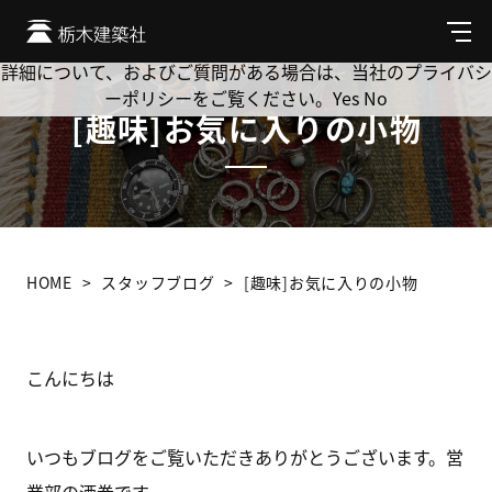
Cookie を使用して、お客様の活動を追跡してもよろしいです
か? 当社ではお客様のプライバシーを極めて重視しています。
メ
ニ
詳細について、およびご質問がある場合は、当社のプライバシ
ュ
ーポリシーをご覧ください。
Yes
No
ー
[趣味]お気に入りの小物
HOME
スタッフブログ
[趣味]お気に入りの小物
こんにちは
いつもブログをご覧いただきありがとうございます。営