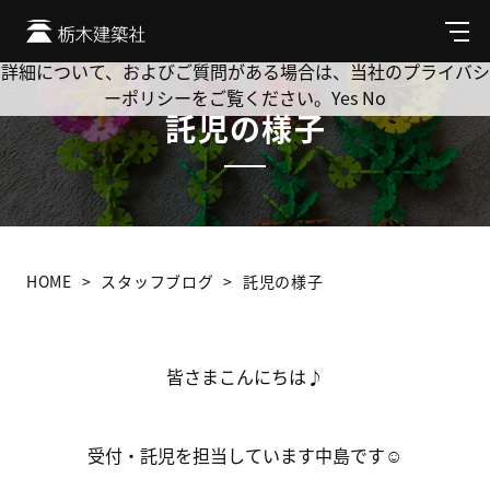
Cookie を使用して、お客様の活動を追跡してもよろしいです
か? 当社ではお客様のプライバシーを極めて重視しています。
メ
ニ
詳細について、およびご質問がある場合は、当社のプライバシ
ュ
ーポリシーをご覧ください。
Yes
No
ー
託児の様子
HOME
スタッフブログ
託児の様子
皆さまこんにちは♪
受付・託児を担当しています中島です☺