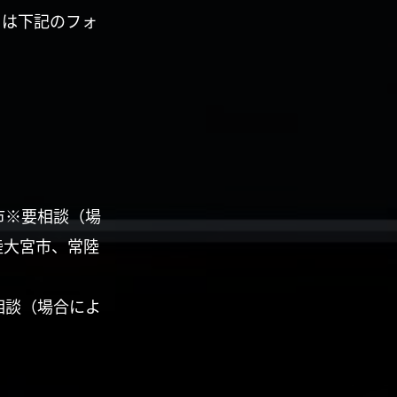
くは下記のフォ
市※要相談（場
陸大宮市、常陸
相談（場合によ