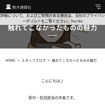
Cookie を使用して、お客様の活動を追跡してもよろしいです
か? 当社ではお客様のプライバシーを極めて重視しています。
メ
ニ
詳細について、およびご質問がある場合は、当社のプライバシ
ュ
ーポリシーをご覧ください。
Yes
No
ー
触れてこなかったものの魅力
HOME
スタッフブログ
触れてこなかったものの魅力
こんにちは♪
受付・託児担当の中島です。