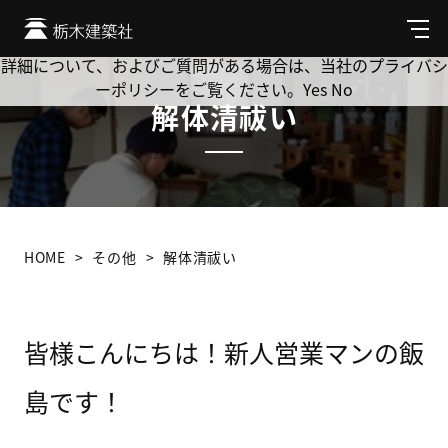
Cookie を使用して、お客様の活動を追跡してもよろしいです
か? 当社ではお客様のプライバシーを極めて重視しています。
メ
ニ
詳細について、およびご質問がある場合は、当社のプライバシ
ュ
ーポリシーをご覧ください。
Yes
No
ー
解体清祓い
HOME
その他
解体清祓い
皆様こんにちは！新人営業マンの飯
島です！