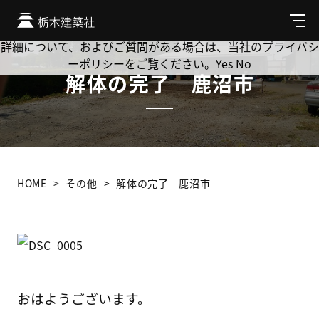
Cookie を使用して、お客様の活動を追跡してもよろしいです
か? 当社ではお客様のプライバシーを極めて重視しています。
メ
ニ
詳細について、およびご質問がある場合は、当社のプライバシ
ュ
ーポリシーをご覧ください。
Yes
No
ー
解体の完了 鹿沼市
HOME
その他
解体の完了 鹿沼市
おはようございます。