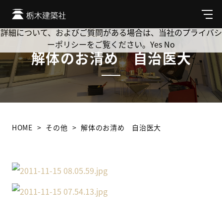
Cookie を使用して、お客様の活動を追跡してもよろしいです
か? 当社ではお客様のプライバシーを極めて重視しています。
メ
ニ
詳細について、およびご質問がある場合は、当社のプライバシ
ュ
ーポリシーをご覧ください。
Yes
No
ー
解体のお清め 自治医大
HOME
その他
解体のお清め 自治医大