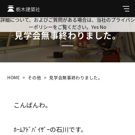
Cookie を使用して、お客様の活動を追跡してもよろしいです
か? 当社ではお客様のプライバシーを極めて重視しています。
メ
ニ
詳細について、およびご質問がある場合は、当社のプライバシ
ュ
ーポリシーをご覧ください。
Yes
No
ー
見学会無事終わりました。
HOME
その他
見学会無事終わりました。
こんばんわ。
ﾎｰﾑｱﾄﾞﾊﾞｲｻﾞｰの石川です。