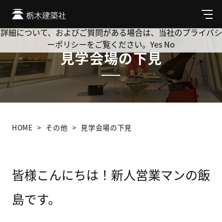
Cookie を使用して、お客様の活動を追跡してもよろしいです
か? 当社ではお客様のプライバシーを極めて重視しています。
メ
ニ
詳細について、およびご質問がある場合は、当社のプライバシ
ュ
ーポリシーをご覧ください。
Yes
No
ー
見学会場の下見
HOME
その他
見学会場の下見
皆様こんにちは！新人営業マンの飯
島です。