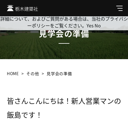
Cookie を使用して、お客様の活動を追跡してもよろしいです
か? 当社ではお客様のプライバシーを極めて重視しています。
メ
ニ
詳細について、およびご質問がある場合は、当社のプライバシ
ュ
ーポリシーをご覧ください。
Yes
No
ー
見学会の準備
HOME
その他
見学会の準備
皆さんこんにちは！新人営業マンの
飯島です！