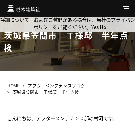
Cookie を使用して、お客様の活動を追跡してもよろしいです
か? 当社ではお客様のプライバシーを極めて重視しています。
メ
ニ
詳細について、およびご質問がある場合は、当社のプライバシ
ュ
ーポリシーをご覧ください。
Yes
No
ー
茨城県笠間市 Ｔ様邸 半年点
検
HOME
アフターメンテナンスブログ
茨城県笠間市 Ｔ様邸 半年点検
こんにちは、アフターメンテナンス部の村河です。