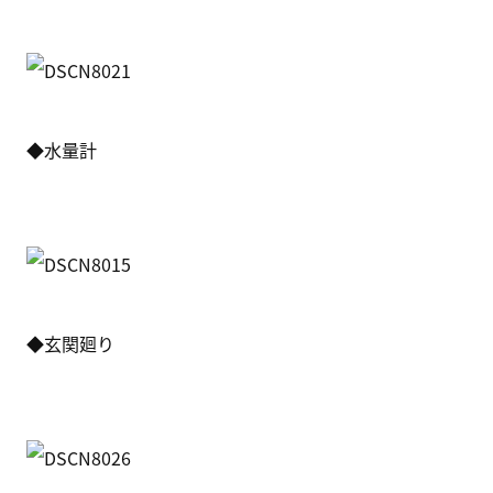
◆水量計
◆玄関廻り