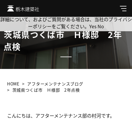
Cookie を使用して、お客様の活動を追跡してもよろしいです
か? 当社ではお客様のプライバシーを極めて重視しています。
メ
ニ
詳細について、およびご質問がある場合は、当社のプライバシ
ュ
ーポリシーをご覧ください。
Yes
No
ー
茨城県つくば市 Ｈ様邸 2年
点検
HOME
アフターメンテナンスブログ
茨城県つくば市 Ｈ様邸 2年点検
こんにちは、アフターメンテナンス部の村河です。