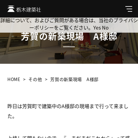
Cookie を使用して、お客様の活動を追跡してもよろしいです
か? 当社ではお客様のプライバシーを極めて重視しています。
メ
ニ
詳細について、およびご質問がある場合は、当社のプライバシ
ュ
ーポリシーをご覧ください。
Yes
No
ー
芳賀の新築現場 A様邸
HOME
その他
芳賀の新築現場 A様邸
昨日は芳賀町で建築中のA様邸の現場まで行って来まし
た。