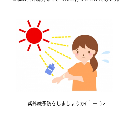
紫外線予防をしましょうか( ｀ー´)ノ