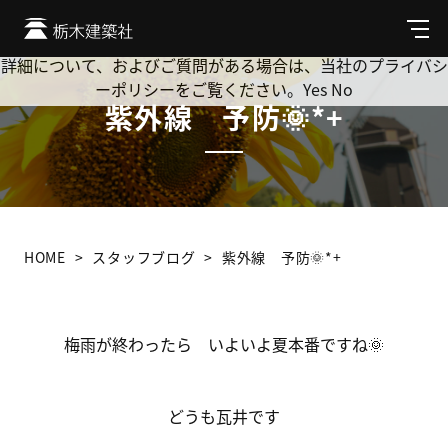
Cookie を使用して、お客様の活動を追跡してもよろしいです
か? 当社ではお客様のプライバシーを極めて重視しています。
メ
ニ
詳細について、およびご質問がある場合は、当社のプライバシ
ュ
ーポリシーをご覧ください。
Yes
No
ー
紫外線 予防🌞*+
HOME
スタッフブログ
紫外線 予防🌞*+
梅雨が終わったら いよいよ夏本番ですね🌞
どうも瓦井です