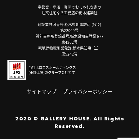
宇都宮・鹿沼・真岡でおしゃれな家の
注文住宅なら工務店の栃木建築社
建設業許可番号:栃木県知事許可 (般-2)
第22009号
設計事務所登録番号:栃木県知事登録 Bハ
第4202号
宅地建物取引業免許:栃木県知事（1）
第5242号
当社はロゴスホールディングス
(東証上場)のグループ会社です
サイトマップ
プライバシーポリシー
2020
©
GALLERY HOUSE.
All Rights
Reserved.