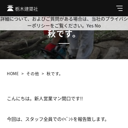
Cookie を使用して、お客様の活動を追跡してもよろしいです
か? 当社ではお客様のプライバシーを極めて重視しています。
メ
ニ
詳細について、およびご質問がある場合は、当社のプライバシ
ュ
ーポリシーをご覧ください。
Yes
No
ー
秋です。
HOME
その他
秋です。
こんにちは。新人営業マン関口です!!
今回は、スタッフ全員でのｲﾍﾞﾝﾄを報告致します。