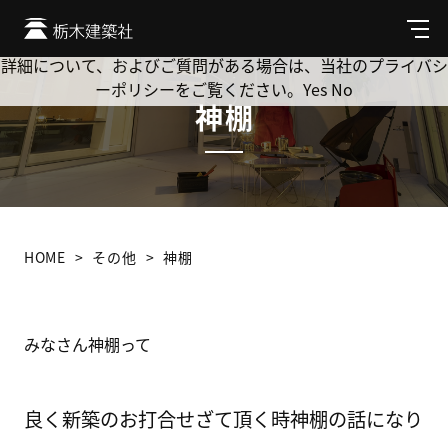
Cookie を使用して、お客様の活動を追跡してもよろしいです
か? 当社ではお客様のプライバシーを極めて重視しています。
メ
ニ
詳細について、およびご質問がある場合は、当社のプライバシ
ュ
ーポリシーをご覧ください。
Yes
No
ー
神棚
HOME
その他
神棚
みなさん神棚って
良く新築のお打合せざて頂く時神棚の話になり