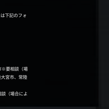
くは下記のフォ
市※要相談（場
陸大宮市、常陸
相談（場合によ