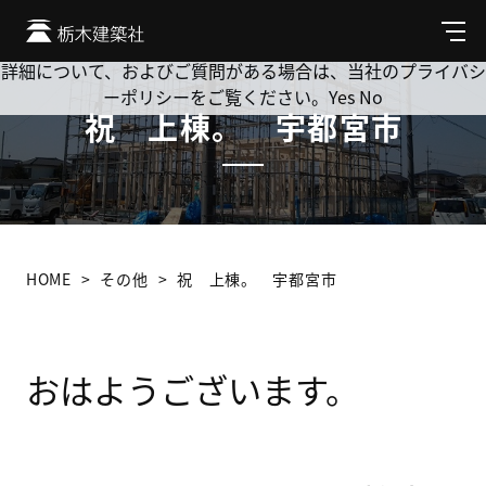
Cookie を使用して、お客様の活動を追跡してもよろしいです
か? 当社ではお客様のプライバシーを極めて重視しています。
メ
ニ
詳細について、およびご質問がある場合は、当社のプライバシ
ュ
ーポリシーをご覧ください。
Yes
No
ー
祝 上棟。 宇都宮市
HOME
その他
祝 上棟。 宇都宮市
おはようございます。