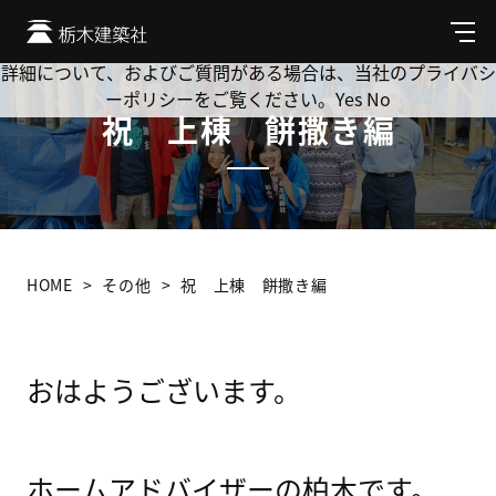
Cookie を使用して、お客様の活動を追跡してもよろしいです
か? 当社ではお客様のプライバシーを極めて重視しています。
メ
ニ
詳細について、およびご質問がある場合は、当社のプライバシ
ュ
ーポリシーをご覧ください。
Yes
No
ー
祝 上棟 餅撒き編
HOME
その他
祝 上棟 餅撒き編
おはようございます。
ホームアドバイザーの柏木です。