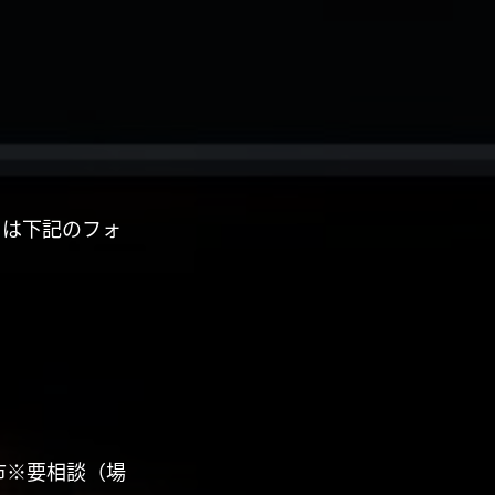
くは下記のフォ
市※要相談（場