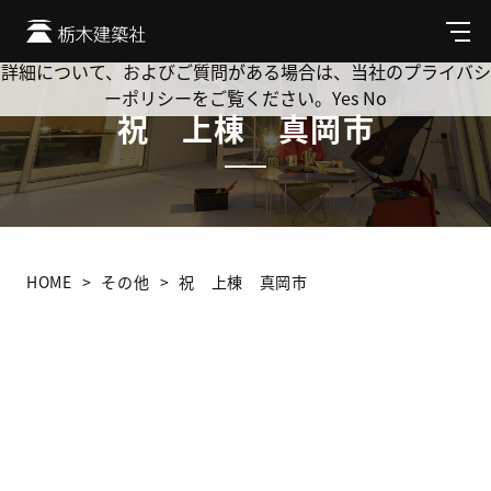
Cookie を使用して、お客様の活動を追跡してもよろしいです
か? 当社ではお客様のプライバシーを極めて重視しています。
メ
ニ
詳細について、およびご質問がある場合は、当社のプライバシ
ュ
ーポリシーをご覧ください。
Yes
No
ー
祝 上棟 真岡市
HOME
その他
祝 上棟 真岡市