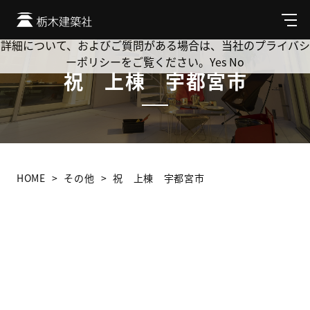
Cookie を使用して、お客様の活動を追跡してもよろしいです
か? 当社ではお客様のプライバシーを極めて重視しています。
メ
ニ
詳細について、およびご質問がある場合は、当社のプライバシ
ュ
ーポリシーをご覧ください。
Yes
No
ー
祝 上棟 宇都宮市
HOME
その他
祝 上棟 宇都宮市