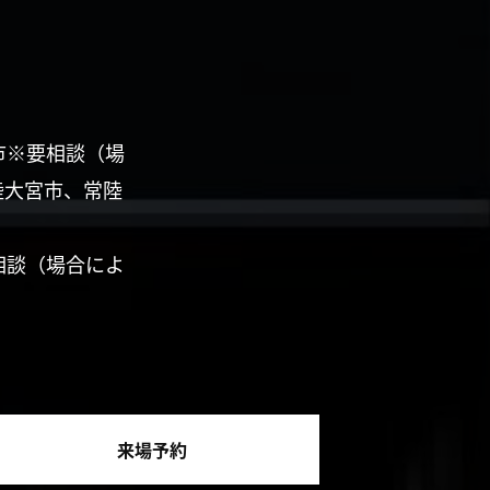
市※要相談（場
陸大宮市、常陸
相談（場合によ
来場予約