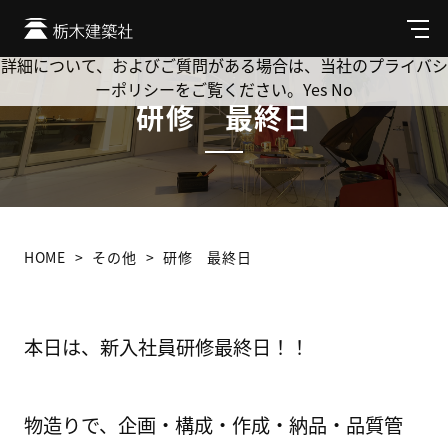
Cookie を使用して、お客様の活動を追跡してもよろしいです
か? 当社ではお客様のプライバシーを極めて重視しています。
メ
ニ
詳細について、およびご質問がある場合は、当社のプライバシ
ュ
ーポリシーをご覧ください。
Yes
No
ー
研修 最終日
HOME
その他
研修 最終日
本日は、新入社員研修最終日！！
物造りで、企画・構成・作成・納品・品質管