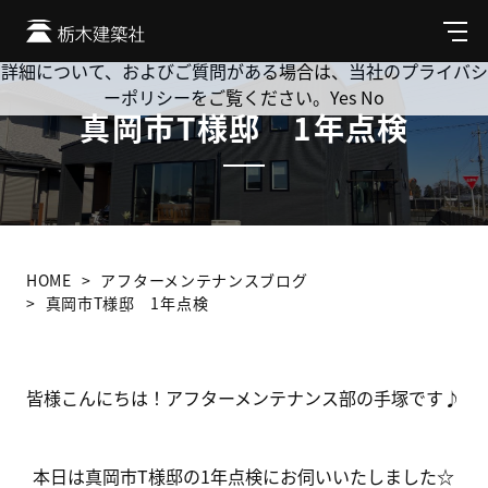
Cookie を使用して、お客様の活動を追跡してもよろしいです
か? 当社ではお客様のプライバシーを極めて重視しています。
メ
ニ
詳細について、およびご質問がある場合は、当社のプライバシ
ュ
ーポリシーをご覧ください。
Yes
No
ー
真岡市T様邸 1年点検
HOME
アフターメンテナンスブログ
真岡市T様邸 1年点検
皆様こんにちは！アフターメンテナンス部の手塚です♪
本日は真岡市T様邸の1年点検にお伺いいたしました☆