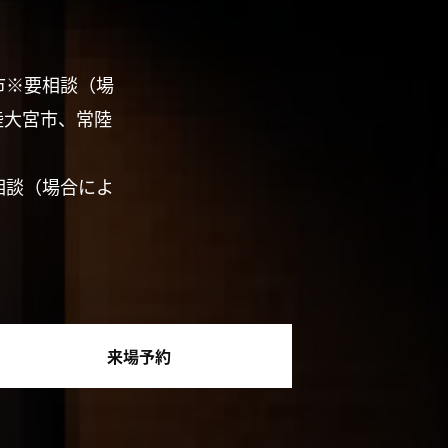
市※要相談（場
陸大宮市、常陸
相談（場合によ
来場予約