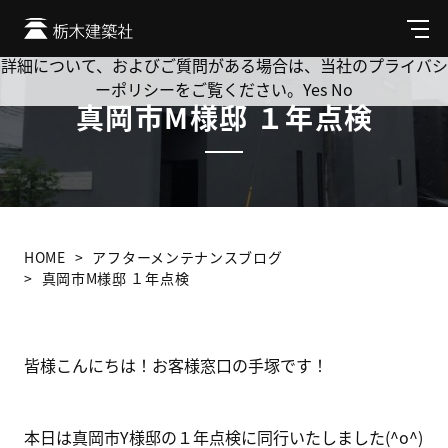
Cookie を使用して、お客様の活動を追跡してもよろしいです
か? 当社ではお客様のプライバシーを極めて重視しています。
メ
ニ
詳細について、およびご質問がある場合は、当社のプライバシ
ュ
ーポリシーをご覧ください。
Yes
No
ー
真岡市M様邸 １年点検
HOME
アフターメンテナンスブログ
真岡市M様邸 １年点検
皆様こんにちは！お客様窓口の手塚です！
本日は真岡市Y様邸の１年点検に同行いたしました(^o^)