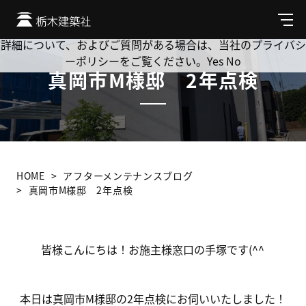
Cookie を使用して、お客様の活動を追跡してもよろしいです
か? 当社ではお客様のプライバシーを極めて重視しています。
メ
ニ
詳細について、およびご質問がある場合は、当社のプライバシ
ュ
ーポリシーをご覧ください。
Yes
No
ー
真岡市M様邸 2年点検
HOME
アフターメンテナンスブログ
真岡市M様邸 2年点検
皆様こんにちは！お施主様窓口の手塚です(^^
本日は真岡市M様邸の2年点検にお伺いいたしました！